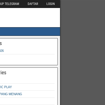
OUP TELEGRAM
DAFTAR
LOGIN
s
026
ies
IC PLAY
PANG MENANG