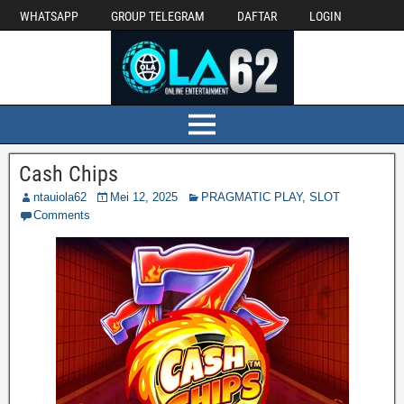
WHATSAPP
GROUP TELEGRAM
DAFTAR
LOGIN
Cash Chips
ntauiola62
Mei 12, 2025
PRAGMATIC PLAY
,
SLOT
Comments