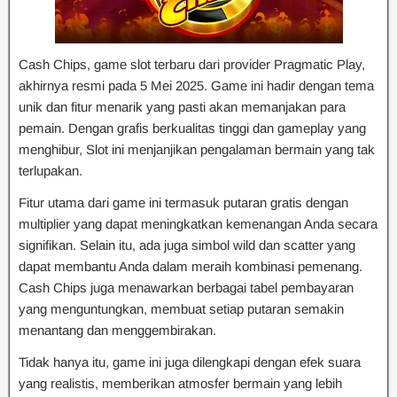
Cash Chips, game slot terbaru dari provider Pragmatic Play,
akhirnya resmi pada 5 Mei 2025. Game ini hadir dengan tema
unik dan fitur menarik yang pasti akan memanjakan para
pemain. Dengan grafis berkualitas tinggi dan gameplay yang
menghibur, Slot ini menjanjikan pengalaman bermain yang tak
terlupakan.
Fitur utama dari game ini termasuk putaran gratis dengan
multiplier yang dapat meningkatkan kemenangan Anda secara
signifikan. Selain itu, ada juga simbol wild dan scatter yang
dapat membantu Anda dalam meraih kombinasi pemenang.
Cash Chips juga menawarkan berbagai tabel pembayaran
yang menguntungkan, membuat setiap putaran semakin
menantang dan menggembirakan.
Tidak hanya itu, game ini juga dilengkapi dengan efek suara
yang realistis, memberikan atmosfer bermain yang lebih