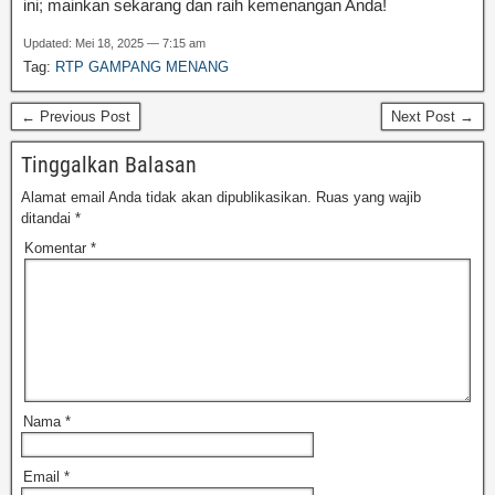
ini; mainkan sekarang dan raih kemenangan Anda!
Updated: Mei 18, 2025 — 7:15 am
Tag:
RTP GAMPANG MENANG
← Previous Post
Next Post →
Tinggalkan Balasan
Alamat email Anda tidak akan dipublikasikan.
Ruas yang wajib
ditandai
*
Komentar
*
Nama
*
Email
*