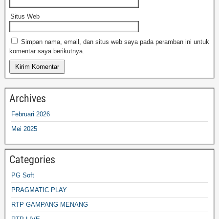
Situs Web
Simpan nama, email, dan situs web saya pada peramban ini untuk
komentar saya berikutnya.
Archives
Februari 2026
Mei 2025
Categories
PG Soft
PRAGMATIC PLAY
RTP GAMPANG MENANG