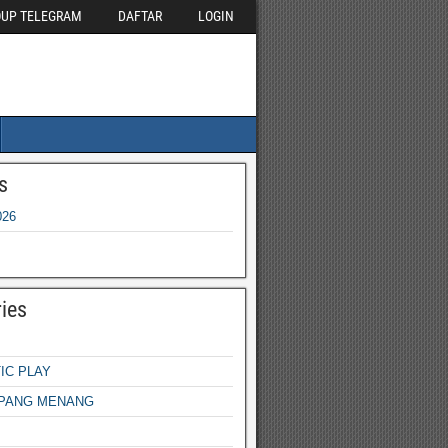
OUP TELEGRAM
DAFTAR
LOGIN
s
026
ies
IC PLAY
PANG MENANG