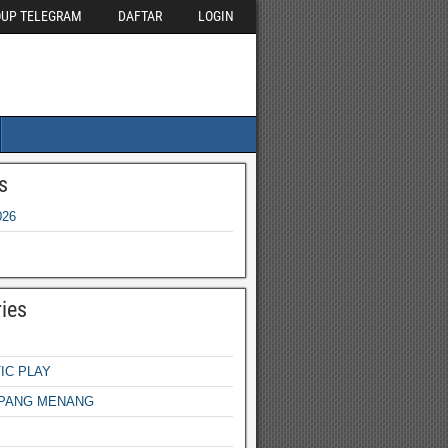
OUP TELEGRAM
DAFTAR
LOGIN
s
026
ies
IC PLAY
PANG MENANG