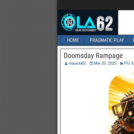
HOME
PRAGMATIC PLAY
Doomsday Rampage
ntauiola62
Mei 20, 2025
PG S