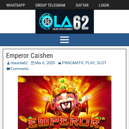
WHATSAPP
GROUP TELEGRAM
DAFTAR
LOGIN
Emperor Caishen
ntauiola62
Mei 6, 2025
PRAGMATIC PLAY
,
SLOT
Comments