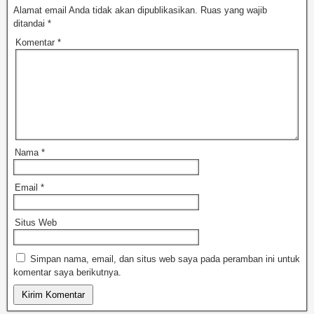
Alamat email Anda tidak akan dipublikasikan.
Ruas yang wajib
ditandai
*
Komentar
*
Nama
*
Email
*
Situs Web
Simpan nama, email, dan situs web saya pada peramban ini untuk
komentar saya berikutnya.