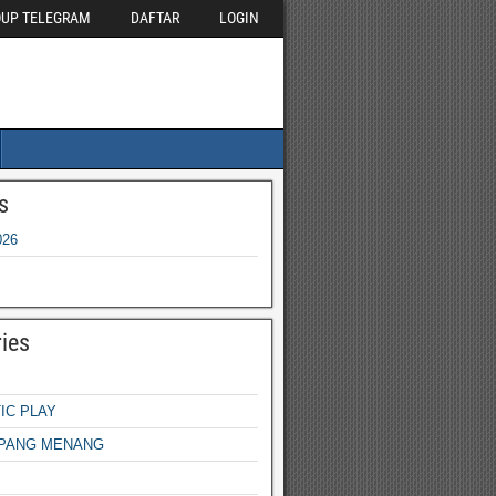
OUP TELEGRAM
DAFTAR
LOGIN
s
026
ies
IC PLAY
PANG MENANG