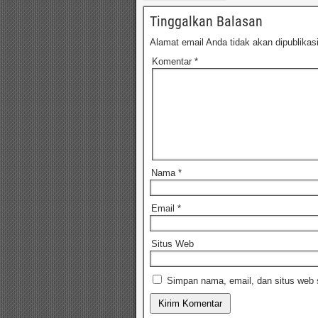
Tinggalkan Balasan
Alamat email Anda tidak akan dipublikas
Komentar
*
Nama
*
Email
*
Situs Web
Simpan nama, email, dan situs web 