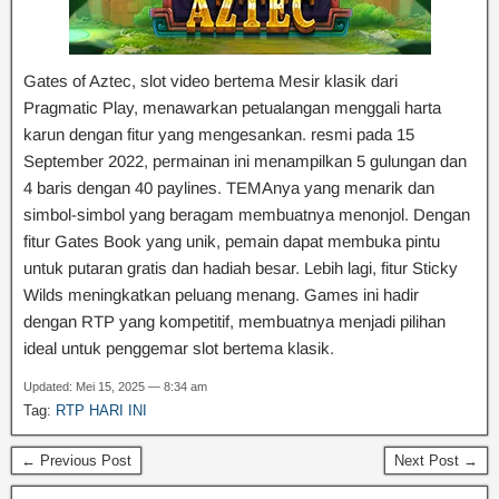
Gates of Aztec, slot video bertema Mesir klasik dari
Pragmatic Play, menawarkan petualangan menggali harta
karun dengan fitur yang mengesankan. resmi pada 15
September 2022, permainan ini menampilkan 5 gulungan dan
4 baris dengan 40 paylines. TEMAnya yang menarik dan
simbol-simbol yang beragam membuatnya menonjol. Dengan
fitur Gates Book yang unik, pemain dapat membuka pintu
untuk putaran gratis dan hadiah besar. Lebih lagi, fitur Sticky
Wilds meningkatkan peluang menang. Games ini hadir
dengan RTP yang kompetitif, membuatnya menjadi pilihan
ideal untuk penggemar slot bertema klasik.
Updated: Mei 15, 2025 — 8:34 am
Tag:
RTP HARI INI
← Previous Post
Next Post →