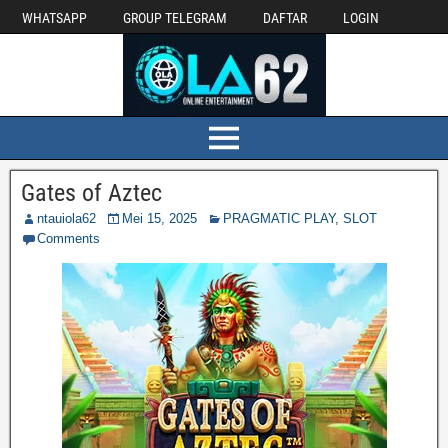
WHATSAPP
GROUP TELEGRAM
DAFTAR
LOGIN
Gates of Aztec
ntauiola62
Mei 15, 2025
PRAGMATIC PLAY
,
SLOT
Comments