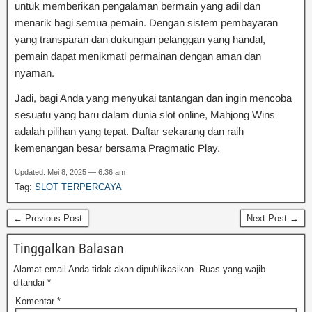
untuk memberikan pengalaman bermain yang adil dan
menarik bagi semua pemain. Dengan sistem pembayaran
yang transparan dan dukungan pelanggan yang handal,
pemain dapat menikmati permainan dengan aman dan
nyaman.
Jadi, bagi Anda yang menyukai tantangan dan ingin mencoba
sesuatu yang baru dalam dunia slot online, Mahjong Wins
adalah pilihan yang tepat. Daftar sekarang dan raih
kemenangan besar bersama Pragmatic Play.
Updated: Mei 8, 2025 — 6:36 am
Tag:
SLOT TERPERCAYA
← Previous Post
Next Post →
Tinggalkan Balasan
Alamat email Anda tidak akan dipublikasikan.
Ruas yang wajib
ditandai
*
Komentar
*