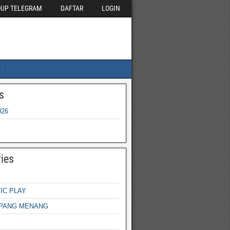
OUP TELEGRAM
DAFTAR
LOGIN
s
026
ies
IC PLAY
PANG MENANG