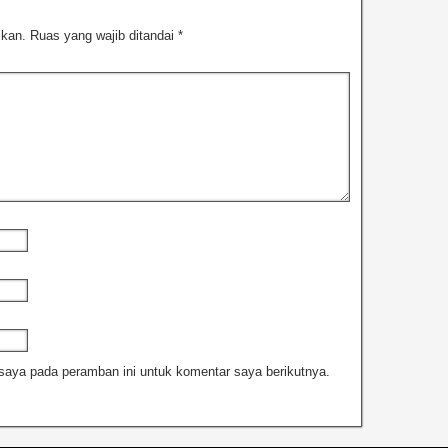
ikan.
Ruas yang wajib ditandai
*
saya pada peramban ini untuk komentar saya berikutnya.