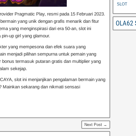
SLOT
 provider Pragmatic Play, resmi pada 15 Februari 2023.
rmain yang unik dengan grafis menarik dan fitur
OLA62 
a yang menginspirasi dari era 50-an, slot ini
in-up girl yang glamour.
kter yang mempesona dan efek suara yang
n menjadi pilihan sempurna untuk pemain yang
 bonus termasuk putaran gratis dan multiplier yang
alam sekejap.
AYA, slot ini menjanjikan pengalaman bermain yang
gi? Mainkan sekarang dan nikmati sensasi
Next Post →