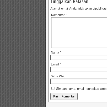
Tinggalkan Balasan
Alamat email Anda tidak akan dipublikas
Komentar
*
Nama
*
Email
*
Situs Web
Simpan nama, email, dan situs web 